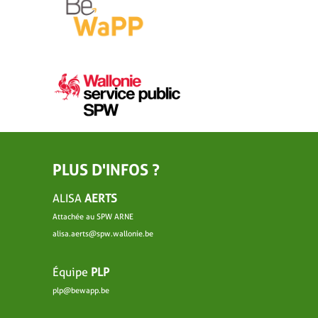
PLUS D'INFOS ?
ALISA
AERTS
Attachée au SPW ARNE
alisa.aerts@spw.wallonie.be
Équipe
PLP
plp@bewapp.be